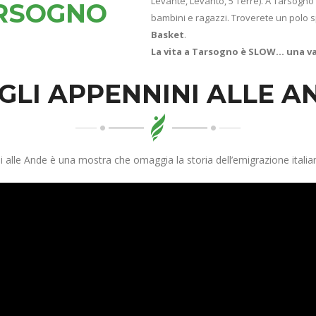
Levante, Levanto, 5 Terre). A Tarsogno
RSOGNO
bambini e ragazzi. Troverete un polo 
Basket
.
La vita a Tarsogno è SLOW... una v
GLI APPENNINI ALLE A
 alle Ande è una mostra che omaggia la storia dell’emigrazione italian