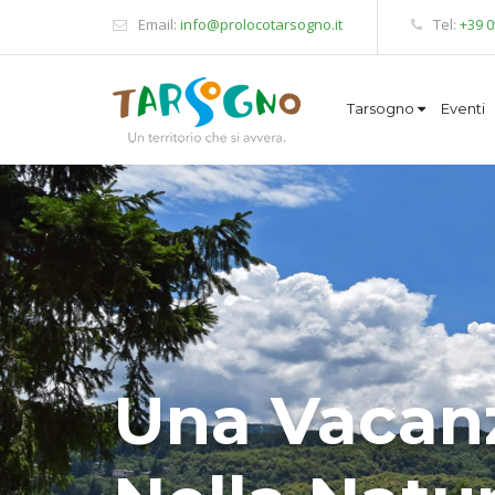
Email:
info@prolocotarsogno.it
Tel:
+39 
Tarsogno
Eventi
Una Vacan