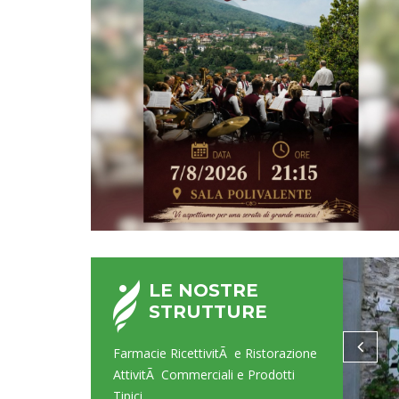
LE NOSTRE
STRUTTURE
Farmacie RicettivitÃ e Ristorazione
AttivitÃ Commerciali e Prodotti
Tipici