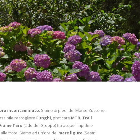
cora incontaminato
. Siamo ai piedi del Monte Zuccone,
ssibile raccogliere
Funghi
, praticare
MTB
,
Trail
Fiume Taro
(Lido del Groppo) ha acque limpide e
 alla trota. Siamo ad un'ora dal
mare ligure
(Sestri