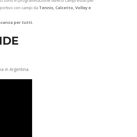
 ci sono in programmazione diversi campi estivi per
sportivo con campi da
Tennis, Calcetto, Volley e
acanza per tutti.
NDE
a in Argentina.