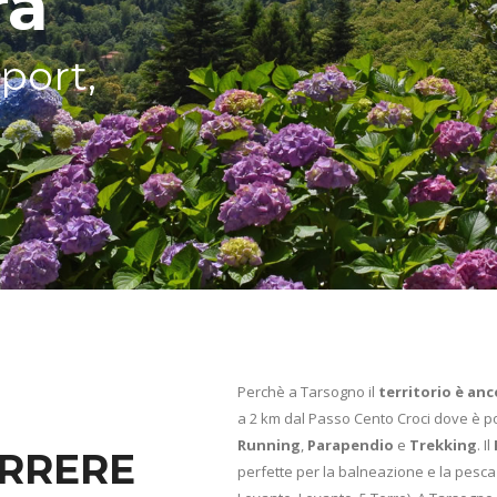
ra
port,
Perchè a Tarsogno il
territorio è an
a 2 km dal Passo Cento Croci dove è po
Running
,
Parapendio
e
Trekking
. Il
RRERE
perfette per la balneazione e la pesca