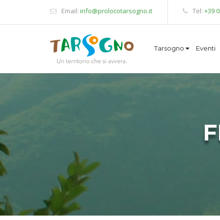
Email:
info@prolocotarsogno.it
Tel:
+39 
Tarsogno
Eventi
F