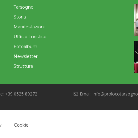
Tarsogno
Storia
Manifestazioni
Ufficio Turistico
Fotoalbum
Newsletter
Strutture
e: +39 0525 89272
Email: info@prolocotarsogno.
y
Cookie