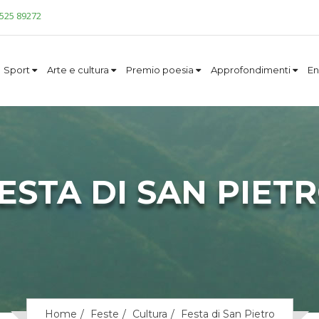
0525 89272
Sport
Arte e cultura
Premio poesia
Approfondimenti
En
ESTA DI SAN PIET
Home
Feste
Cultura
Festa di San Pietro