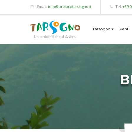
Email:
info@prolocotarsogno.it
Tel:
+39 
Tarsogno
Eventi
B