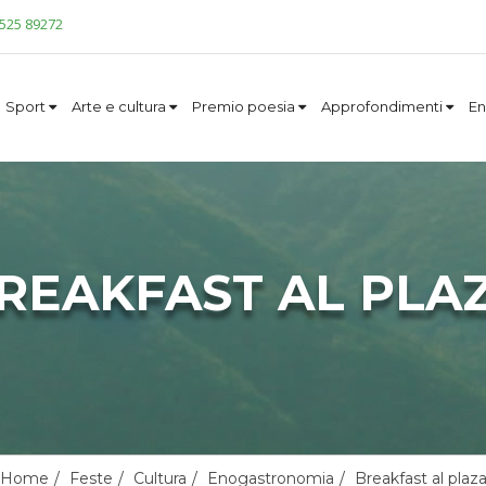
0525 89272
Sport
Arte e cultura
Premio poesia
Approfondimenti
En
REAKFAST AL PLA
Home
Feste
Cultura
Enogastronomia
Breakfast al plaz