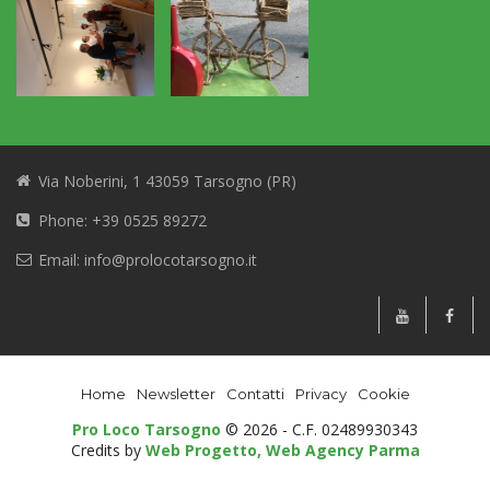
Via Noberini, 1 43059 Tarsogno (PR)
Phone: +39 0525 89272
Email: info@prolocotarsogno.it
Home
Newsletter
Contatti
Privacy
Cookie
Pro Loco Tarsogno
© 2026 - C.F. 02489930343
Credits by
Web Progetto, Web Agency Parma