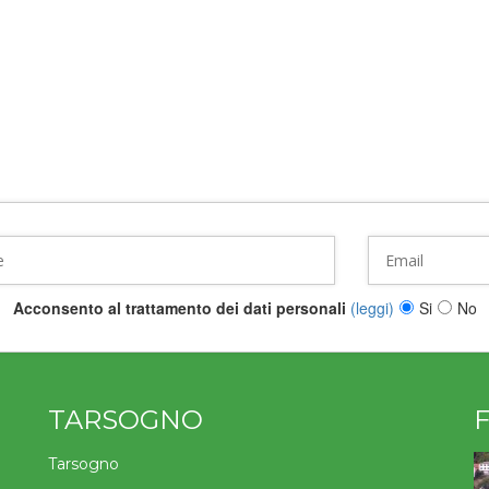
Acconsento al trattamento dei dati personali
(leggi)
Si
No
TARSOGNO
Tarsogno