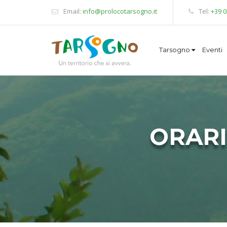
Email:
info@prolocotarsogno.it
Tel:
+39 
Tarsogno
Eventi
ORARI